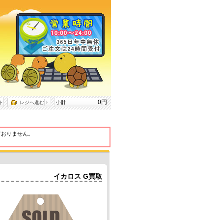
0円
ト
レジへ進む
ておりません。
イカロス G買取