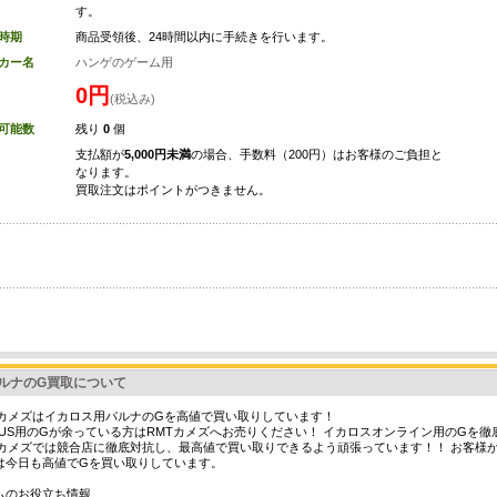
す。
時期
商品受領後、24時間以内に手続きを行います。
カー名
ハンゲのゲーム用
0円
(税込み)
可能数
残り
0
個
支払額が
5,000円未満
の場合、手数料（200円）はお客様のご負担と
なります。
買取注文はポイントがつきません。
ルナのG買取について
Tカメズはイカロス用パルナのGを高値で買い取りしています！
ARUS用のGが余っている方はRMTカメズへお売りください！ イカロスオンライン用のGを
Tカメズでは競合店に徹底対抗し、最高値で買い取りできるよう頑張っています！！ お客様
は今日も高値でGを買い取りしています。
ムのお役立ち情報