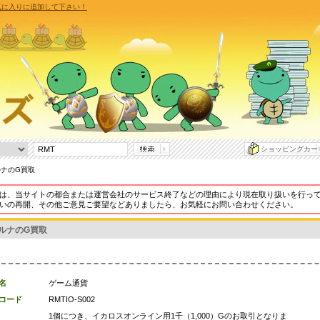
気に入りに追加して下さい！
ショッピングカー
ルナのG買取
は、当サイトの都合または運営会社のサービス終了などの理由により現在取り扱いを行っ
いの再開、その他ご意見ご要望などありましたら、お気軽にお問い合わせください。
ルナのG買取
名
ゲーム通貨
コード
RMTIO-S002
1個につき、イカロスオンライン用1千（1,000）Gのお取引となりま