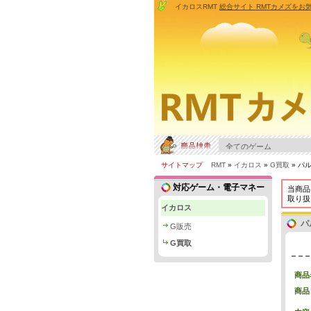
イカロスRMT
総合サイト RMTカメズをお
サイトマップ
RMT
»
イカロス
»
G買取
» パ
対応ゲーム・電子マネー
当商品
取り扱
イカロス
パ
G販売
G買取
商品
商品