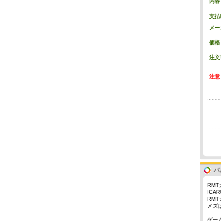
内容
支払
メー
価格
注文
注意
パ
RM
IC
RM
メズ
ゲー