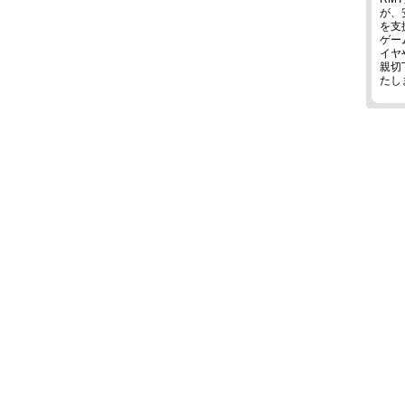
が、
を支
ゲー
イヤ
親切
たし