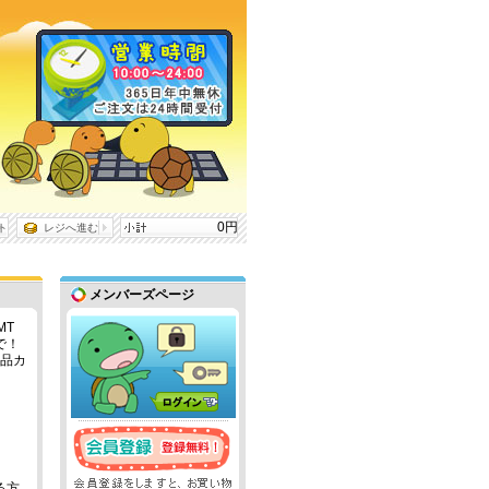
0円
ト
レジへ進む
メンバーズページ
MT
で！
商品カ
る方