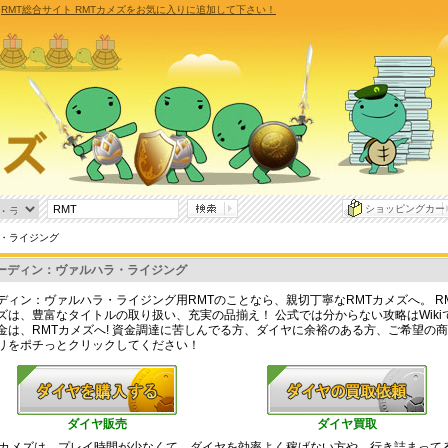
T
RMT総合サイト RMTカメズをお気に入りに追加して下さい！
ショッピングカー
ラ・ライジング
ーディン：ヴァルハラ・ライジング
ディン：ヴァルハラ・ライジング用RMTのことなら、親切丁寧なRMTカメズへ。 R
ズは、豊富なタイトルの取り扱い、充実の品揃え！ 公式では分からない攻略はWiki
金は、RMTカメズへ! 資金調達に苦しんでる方、ダイヤに余裕のある方、ご希望の
リをポチっとクリックしてください！
ダイヤ販売
ダイヤ買取
Tカメズは、プレイ時間が少なくて、ダイヤを効率よく稼げない方や、行き詰まって