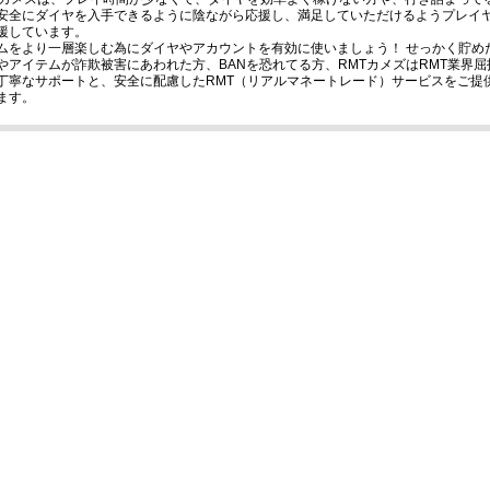
安全にダイヤを入手できるように陰ながら応援し、満足していただけるようプレイ
援しています。
ムをより一層楽しむ為にダイヤやアカウントを有効に使いましょう！ せっかく貯め
やアイテムが詐欺被害にあわれた方、BANを恐れてる方、RMTカメズはRMT業界屈
丁寧なサポートと、安全に配慮したRMT（リアルマネートレード）サービスをご提
ます。