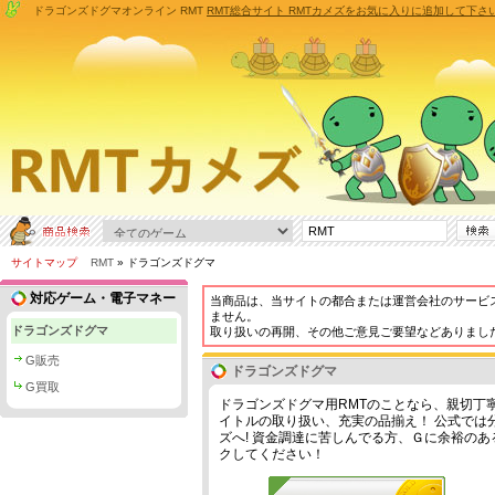
ドラゴンズドグマオンライン RMT
RMT総合サイト RMTカメズをお気に入りに追加して下さ
サイトマップ
RMT
» ドラゴンズドグマ
対応ゲーム・電子マネー
当商品は、当サイトの都合または運営会社のサービ
ません。
ドラゴンズドグマ
取り扱いの再開、その他ご意見ご要望などありまし
G販売
ドラゴンズドグマ
G買取
ドラゴンズドグマ用RMTのことなら、親切丁寧
イトルの取り扱い、充実の品揃え！ 公式では分か
ズへ! 資金調達に苦しんでる方、Ｇに余裕の
クしてください！