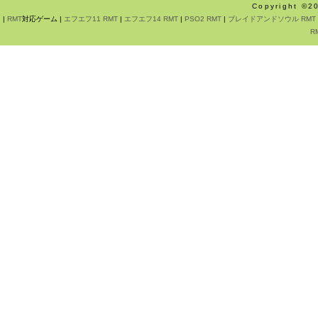
Copyright ©
|
RMT
対応ゲーム |
エフエフ11 RMT
|
エフエフ14 RMT
|
PSO2 RMT
|
ブレイドアンドソウル RMT
R