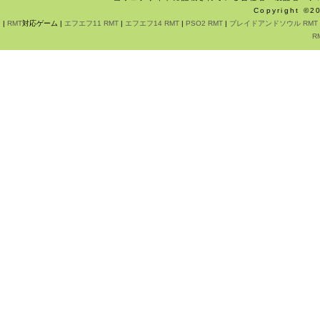
Copyright ©
|
RMT
対応ゲーム |
エフエフ11 RMT
|
エフエフ14 RMT
|
PSO2 RMT
|
ブレイドアンドソウル RMT
R