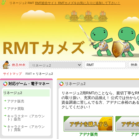
リネージュ2 RMT
RMT総合サイト RMTカメズをお気に入りに追加して下さい！
サイトマップ
RMT
» リネージュ2
対応ゲーム・電子マネー
リネージュ2
リネージュ2
リネージュ2用RMTのことなら、親切丁寧なR
の取り扱い、充実の品揃え！ 公式では分からない
アデナ販売
資金調達に苦しんでる方、アデナに余裕のあ
クしてください！
アデナ買取
キャラクター（アカウン
ト）販売
キャラクター（アカウン
ト）買取
アデナ販売
アデ