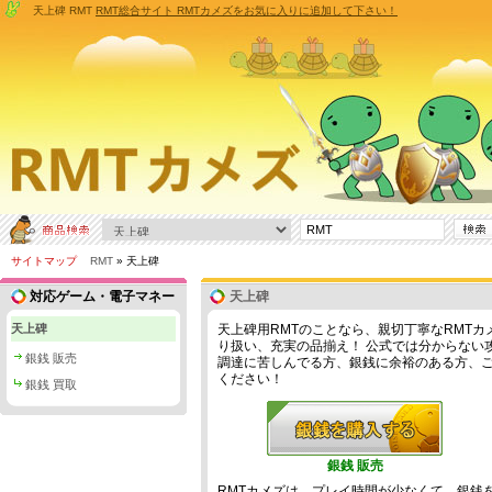
天上碑 RMT
RMT総合サイト RMTカメズをお気に入りに追加して下さい！
サイトマップ
RMT
» 天上碑
対応ゲーム・電子マネー
天上碑
天上碑
天上碑用RMTのことなら、親切丁寧なRMTカ
り扱い、充実の品揃え！ 公式では分からない攻略
銀銭 販売
調達に苦しんでる方、銀銭に余裕のある方、
ください！
銀銭 買取
銀銭 販売
RMTカメズは、プレイ時間が少なくて、銀銭