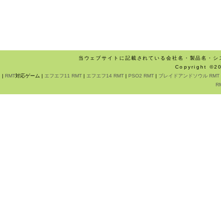
当ウェブサイトに記載されている会社名・製品名・シ
Copyright ©
|
RMT
対応ゲーム |
エフエフ11 RMT
|
エフエフ14 RMT
|
PSO2 RMT
|
ブレイドアンドソウル RMT
R