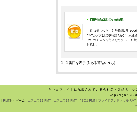
幻獣物語2用のgm買取
内容: 1個につき、幻獣物語2用 100億
RMTカメズは幻獣物語2用ゲーム通
RMTカメズへお売りください！ 幻
対抗し、..
1
-
1
番目を表示 (
1
ある商品のうち)
当ウェブサイトに記載されている会社名・製品名・シ
Copyright ©
|
RMT
対応ゲーム |
エフエフ11 RMT
|
エフエフ14 RMT
|
PSO2 RMT
|
ブレイドアンドソウル RMT
R