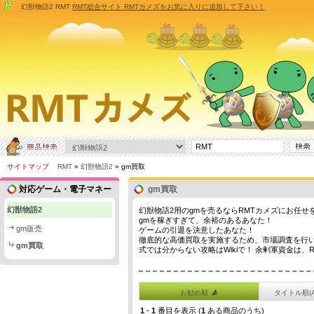
幻獣物語2 RMT
RMT総合サイト RMTカメズをお気に入りに追加して下さい！
サイトマップ
RMT
»
幻獣物語2
» gm買取
対応ゲーム・電子マネー
gm買取
幻獣物語2
幻獣物語2用のgmを売るならRMTカメズにお任せ
gmを稼ぎすぎて、余裕のあるあなた！
gm販売
ゲームの引退を決意したあなた！
徹底的な高価買取を実施するため、市場調査を行い
gm買取
式では分からない攻略はWikiで！ 余剰軍資金は、
お勧め順
タイトル順(
1
-
1
番目を表示 (
1
ある商品のうち)