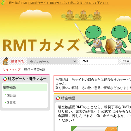
晴空物語 RMT
RMT総合サイト RMTカメズをお気に入りに追加して下さい！
サイトマップ
RMT
» 晴空物語
対応ゲーム・電子マネー
当商品は、当サイトの都合または運営会社のサービ
ません。
晴空物語
取り扱いの再開、その他ご意見ご要望などありまし
G販売
晴空物語
G買取
晴空物語用RMTのことなら、親切丁寧なRMT
取り扱い、充実の品揃え！ 公式では分からない攻
金調達に苦しんでる方、Gに余裕のある方、
ください！