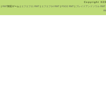
Copyright ©
|
RMT
対応ゲーム |
エフエフ11 RMT
|
エフエフ14 RMT
|
PSO2 RMT
|
ブレイドアンドソウル RMT
R