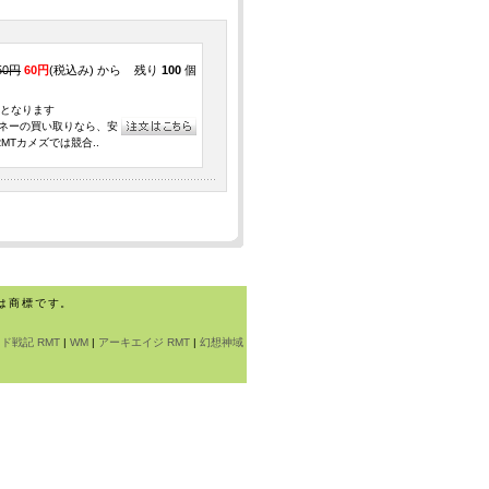
50円
60円
(税込み) から
残り
100
個
取引となります
ルマネーの買い取りなら、安
MTカメズでは競合..
は商標です。
ド戦記 RMT
|
WM
|
アーキエイジ RMT
|
幻想神域