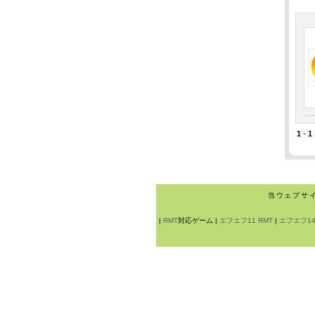
1
-
1
当ウェブサ
|
RMT
対応ゲーム |
エフエフ11 RMT
|
エフエフ14