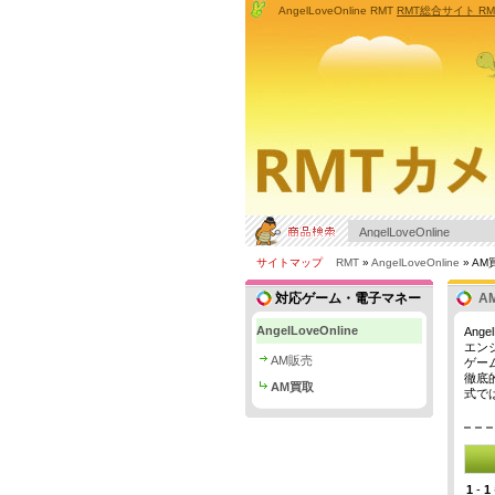
AngelLoveOnline RMT
RMT総合サイト 
サイトマップ
RMT
»
AngelLoveOnline
» AM
対応ゲーム・電子マネー
A
AngelLoveOnline
Ang
エン
AM販売
ゲー
徹底
AM買取
式で
1
-
1