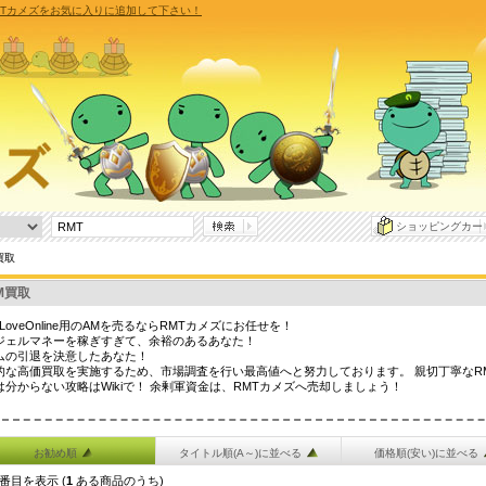
RMTカメズをお気に入りに追加して下さい！
ショッピングカー
買取
M買取
elLoveOnline用のAMを売るならRMTカメズにお任せを！
ジェルマネーを稼ぎすぎて、余裕のあるあなた！
ムの引退を決意したあなた！
的な高価買取を実施するため、市場調査を行い最高値へと努力しております。 親切丁寧なR
は分からない攻略はWikiで！ 余剰軍資金は、RMTカメズへ売却しましょう！
お勧め順
タイトル順(A～)に並べる
価格順(安い)に並べる
番目を表示 (
1
ある商品のうち)