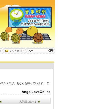
0円
ト
レジへ進む
MTカメズが、あなたを待っています。 公
AngelLoveOnline
人気順に並べる