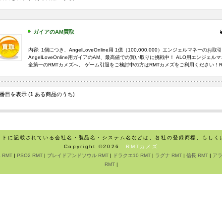
ガイアのAM買取
内容: 1個につき、AngelLoveOnline用 1億（100,000,000）エンジェルマネーのお
AngelLoveOnline用ガイアのAM、最高値での買い取りに挑戦中！ ALO用エンジェ
全第一のRMTカメズへ。 ゲーム引退をご検討中の方はRMTカメズをご利用ください！R
番目を表示 (
1
ある商品のうち)
イトに記載されている会社名・製品名・システム名などは、各社の登録商標、もしく
Copyright ©2026
RMTカメズ
 RMT
|
PSO2 RMT
|
ブレイドアンドソウル RMT
|
ドラクエ10 RMT
|
ラグナ RMT
|
信長 RMT
|
アラ
RMT
|