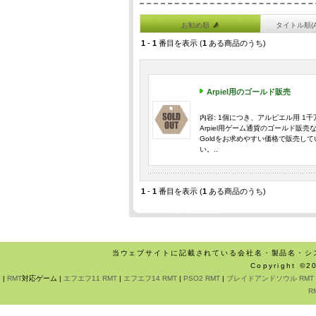
お勧め順
タイトル順(
1
-
1
番目を表示 (
1
ある商品のうち)
Arpiel用のゴールド販売
内容: 1個につき、アルピエル用 1千
Arpiel用ゲーム通貨のゴールド販
Goldをお求めやすい価格で販売し
い。..
1
-
1
番目を表示 (
1
ある商品のうち)
当ウェブサイトに記載されている会社名・製品名・シ
Copyright ©
|
RMT
対応ゲーム |
エフエフ11 RMT
|
エフエフ14 RMT
|
PSO2 RMT
|
ブレイドアンドソウル RMT
R