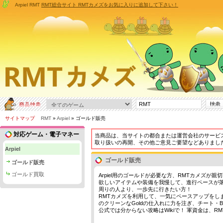
Arpiel RMT
RMT総合サイト RMTカメズをお気に入りに追加して下さい！
サイトマップ
RMT
»
Arpiel
» ゴールド販売
対応ゲーム・電子マネー
当商品は、当サイトの都合または運営会社のサービ
取り扱いの再開、その他ご意見ご要望などありまし
Arpiel
ゴールド販売
ゴールド販売
ゴールド買取
Arpiel用のゴールドが必要な方、RMTカメズが
欲しいアイテムや装備を我慢して、進行ペースが
周りの人より、一歩先に行きたい方！
RMTカメズを利用して、一気にペースアップをし
のクリーンなGoldの仕入れに力を注ぎ、チート
公式では分からない攻略はWikiで！ 軍資金は、R