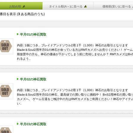
お勧め順
タイトル順(A～)に並べる
価格順(安い)に並べる
番目を表示 (
3
ある商品のうち)
半月01の神石買取
内容: 1個につき、ブレイドアンドソウル2用 1千（1,000）神石のお取引となります
Blade＆Soul2用半月01の神石が余っている方はRMTカメズへお売りください！ ゲ
期放置中の方も、神石の価値が下がってしまう前に売却しませんか？ RMTカメズはBn
れるよう..
半月02の神石買取
内容: 1個につき、ブレイドアンドソウル2用 1千（1,000）神石のお取引となります
Blade＆Soul2用半月02の神石、最高値での買い取りに挑戦中！ BnS2用神石の買い
カメズへ。 ゲーム引退をご検討中の方はRMTカメズをご利用ください！神石やアイテ
い..
半月03の神石買取