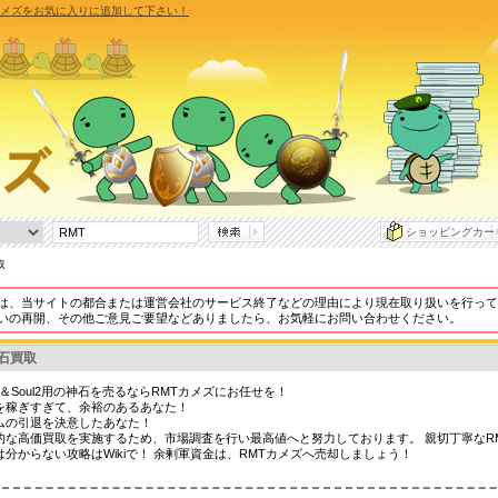
Tカメズをお気に入りに追加して下さい！
ショッピングカー
取
は、当サイトの都合または運営会社のサービス終了などの理由により現在取り扱いを行って
いの再開、その他ご意見ご要望などありましたら、お気軽にお問い合わせください。
石買取
de＆Soul2用の神石を売るならRMTカメズにお任せを！
を稼ぎすぎて、余裕のあるあなた！
ムの引退を決意したあなた！
的な高価買取を実施するため、市場調査を行い最高値へと努力しております。 親切丁寧なR
は分からない攻略はWikiで！ 余剰軍資金は、RMTカメズへ売却しましょう！