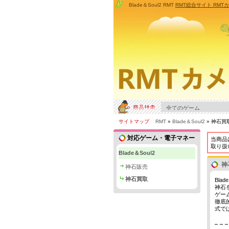
Blade＆Soul2 RMT
RMT総合サイト RM
サイトマップ
RMT
»
Blade＆Soul2
» 神石買
対応ゲーム・電子マネー
当商品
取り扱
Blade＆Soul2
神
神石販売
神石買取
Bla
神石
ゲー
徹底
式で