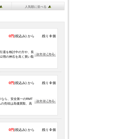
人気順に並べる
0円
(税込み) から
残り
0
個
ーム引退を検討中の方や、長
S2用の神石を高く買い取
0円
(税込み) から
残り
0
個
取りなら、安全第一のRMT
ムの売却は高価買取、高
0円
(税込み) から
残り
0
個