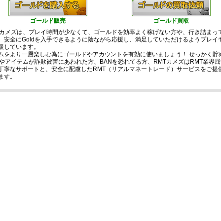
ゴールド販売
ゴールド買取
Tカメズは、プレイ時間が少なくて、ゴールドを効率よく稼げない方や、行き詰まっ
、安全にGoldを入手できるように陰ながら応援し、満足していただけるようプレイ
援しています。
ムをより一層楽しむ為にゴールドやアカウントを有効に使いましょう！ せっかく貯
ldやアイテムが詐欺被害にあわれた方、BANを恐れてる方、RMTカメズはRMT業界
丁寧なサポートと、安全に配慮したRMT（リアルマネートレード）サービスをご提
ます。