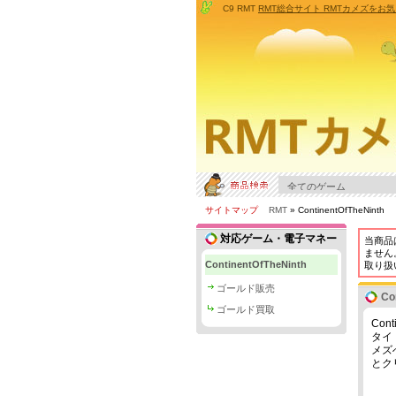
C9 RMT
RMT総合サイト RMTカメズをお
サイトマップ
RMT
» ContinentOfTheNinth
対応ゲーム・電子マネー
当商品
ません
ContinentOfTheNinth
取り扱
ゴールド販売
Co
ゴールド買取
Con
タイ
メズ
とク