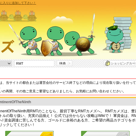
気に入りに追加して下さい！
ショッピングカー
は、当サイトの都合または運営会社のサービス終了などの理由により現在取り扱いを行って
。
いの再開、その他ご意見ご要望などありましたら、お気軽にお問い合わせください。
ntinentOfTheNinth
tinentOfTheNinth用RMTのことなら、親切丁寧なRMTカメズへ。 RMTカメズは、
トルの取り扱い、充実の品揃え！ 公式では分からない攻略はWikiで！ 軍資金は、R
へ! 資金調達に苦しんでる方、ゴールドに余裕のある方、ご希望の商品カテゴリをポ
リックしてください！