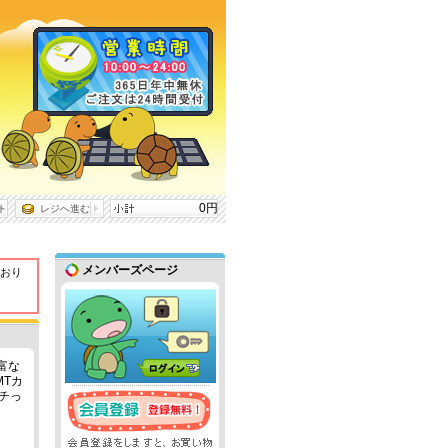
0円
ト
レジへ進む
メンバーズページ
おり
豊富な
MTカ
チっ