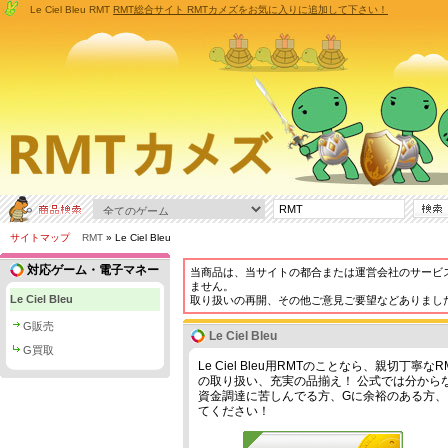
Le Ciel Bleu RMT
RMT総合サイト RMTカメズをお気に入りに追加して下さい！
サイトマップ
RMT
» Le Ciel Bleu
対応ゲーム・電子マネー
当商品は、当サイトの都合または運営会社のサービ
ません。
Le Ciel Bleu
取り扱いの再開、その他ご意見ご要望などありまし
G販売
Le Ciel Bleu
G買取
Le Ciel Bleu用RMTのことなら、親切丁
の取り扱い、充実の品揃え！ 公式では分からない
資金調達に苦しんでる方、Gに余裕のある方
てください！