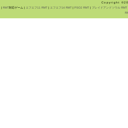
Copyright ©
|
RMT
対応ゲーム |
エフエフ11 RMT
|
エフエフ14 RMT
|
PSO2 RMT
|
ブレイドアンドソウル RMT
R