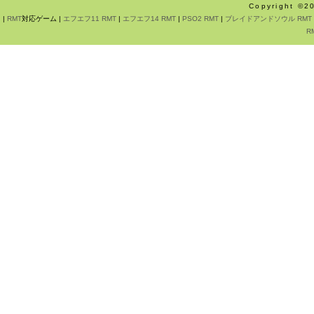
Copyright ©
|
RMT
対応ゲーム |
エフエフ11 RMT
|
エフエフ14 RMT
|
PSO2 RMT
|
ブレイドアンドソウル RMT
R