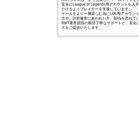
安全にLeague of Legends用アカウン
だけるようプレイヤーを支援しています。
ゲームをより一層楽しむ為にLOL用アカウント
方や、詐欺被害にあわれた方、BANを恐れてい
RMT業界屈指の親切丁寧なサポートと、安全に
スをご提供いたします。