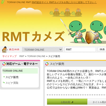
TORAM ONLINE RMT
RMT総合サイト RMTカメズをお気に入りに追加して下さい！
サイトマップ
RMT
»
TORAM ONLINE
» スピナ販売
対応ゲーム・電子マネー
スピナ販売
TORAM ONLINE
TORAM ONLINE用のスピナが必要な方、RMT
欲しいアイテムや装備を我慢して、進行ペースが
スピナ販売
周りの人より、一歩先に行きたい方！
RMTカメズを利用して、一気にペースアップをし
スピナ買取
のクリーンなスピナの仕入れに力を注ぎ、チート・
公式では分からない攻略はWikiで！ 軍資金は、R
お勧め順
タイトル順(