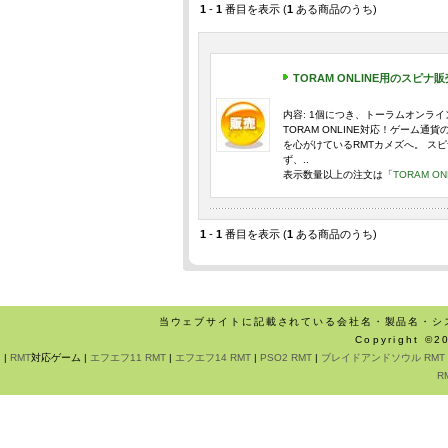
1
-
1
番目を表示 (
1
ある商品のうち)
TORAM ONLINE用のスピナ販
内容: 1個につき、トーラムオンライン
TORAM ONLINE対応！ゲーム
を心がけているRMTカメズへ。 ス
ず、..
表示数量以上の注文は「
TORAM 
1
-
1
番目を表示 (
1
ある商品のうち)
当ウェブサイトに記載されている会社名・製品名・シ
Copyright ©
|
RMT
対応ゲーム |
エフエフ11 RMT
|
エフエフ14 RMT
|
PSO2 RMT
|
ブレイドアンドソウル RMT
R