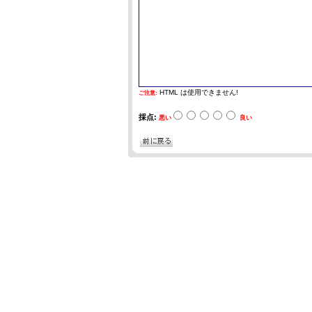
HTML は使用できません!
ご注意:
採点:
悪い
良い