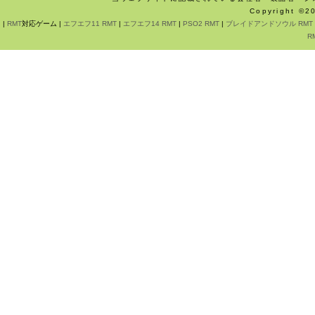
Copyright ©
|
RMT
対応ゲーム |
エフエフ11 RMT
|
エフエフ14 RMT
|
PSO2 RMT
|
ブレイドアンドソウル RMT
R