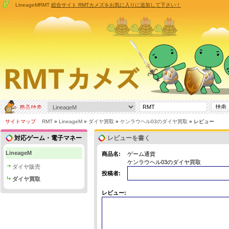
LineageMRMT
総合サイト RMTカメズをお気に入りに追加して下さい！
サイトマップ
RMT
»
LineageM
»
ダイヤ買取
»
ケンラウヘル03のダイヤ買取
» レビュー
対応ゲーム・電子マネー
レビューを書く
LineageM
商品名:
ゲーム通貨
ケンラウヘル03のダイヤ買取
ダイヤ販売
投稿者:
ダイヤ買取
レビュー: