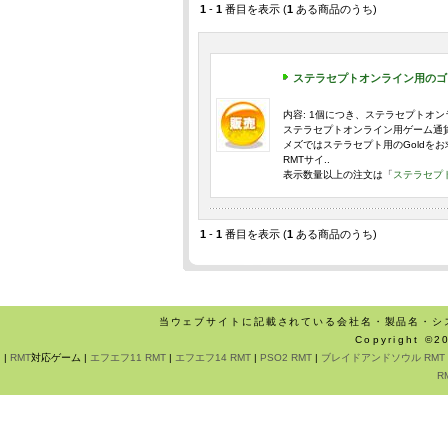
1
-
1
番目を表示 (
1
ある商品のうち)
ステラセプトオンライン用のゴ
内容: 1個につき、ステラセプトオンライ
ステラセプトオンライン用ゲーム通貨
メズではステラセプト用のGoldをお求
RMTサイ..
表示数量以上の注文は「
ステラセプ
1
-
1
番目を表示 (
1
ある商品のうち)
当ウェブサイトに記載されている会社名・製品名・シ
Copyright ©
|
RMT
対応ゲーム |
エフエフ11 RMT
|
エフエフ14 RMT
|
PSO2 RMT
|
ブレイドアンドソウル RMT
R