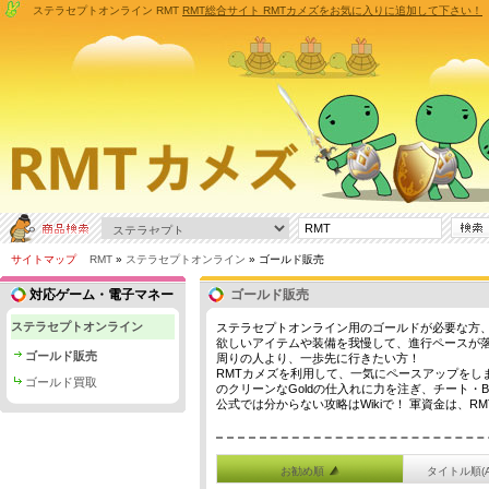
ステラセプトオンライン RMT
RMT総合サイト RMTカメズをお気に入りに追加して下さい！
サイトマップ
RMT
»
ステラセプトオンライン
» ゴールド販売
対応ゲーム・電子マネー
ゴールド販売
ステラセプトオンライン
ステラセプトオンライン用のゴールドが必要な方、
欲しいアイテムや装備を我慢して、進行ペースが
ゴールド販売
周りの人より、一歩先に行きたい方！
RMTカメズを利用して、一気にペースアップをし
ゴールド買取
のクリーンなGoldの仕入れに力を注ぎ、チート
公式では分からない攻略はWikiで！ 軍資金は、R
お勧め順
タイトル順(