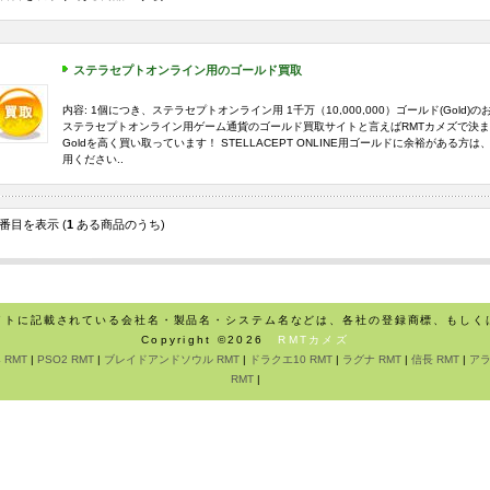
ステラセプトオンライン用のゴールド買取
内容: 1個につき、ステラセプトオンライン用 1千万（10,000,000）ゴールド(Gold)
ステラセプトオンライン用ゲーム通貨のゴールド買取サイトと言えばRMTカメズで決ま
Goldを高く買い取っています！ STELLACEPT ONLINE用ゴールドに余裕がある方
用ください..
番目を表示 (
1
ある商品のうち)
イトに記載されている会社名・製品名・システム名などは、各社の登録商標、もしく
Copyright ©2026
RMTカメズ
 RMT
|
PSO2 RMT
|
ブレイドアンドソウル RMT
|
ドラクエ10 RMT
|
ラグナ RMT
|
信長 RMT
|
アラ
RMT
|