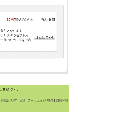
30円
(税込み) から
残り
0
個
のお取引となります
り！ ステラセプト用
は、一度RMTカメズをご利
は商標です。
ド戦記 RMT
|
WM
|
アーキエイジ RMT
|
幻想神域