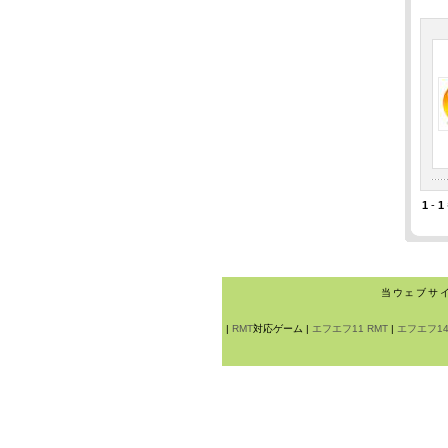
1
-
1
当ウェブサ
|
RMT
対応ゲーム |
エフエフ11 RMT
|
エフエフ14