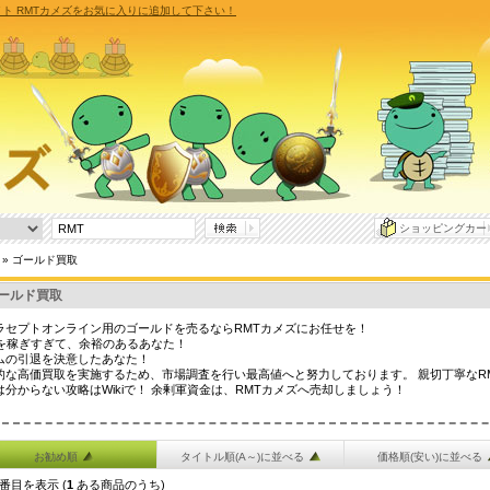
イト RMTカメズをお気に入りに追加して下さい！
ショッピングカー
» ゴールド買取
ールド買取
ラセプトオンライン用のゴールドを売るならRMTカメズにお任せを！
ldを稼ぎすぎて、余裕のあるあなた！
ムの引退を決意したあなた！
的な高価買取を実施するため、市場調査を行い最高値へと努力しております。 親切丁寧なR
は分からない攻略はWikiで！ 余剰軍資金は、RMTカメズへ売却しましょう！
お勧め順
タイトル順(A～)に並べる
価格順(安い)に並べる
番目を表示 (
1
ある商品のうち)